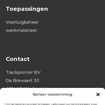
Toepassingen
Voertuigbeheer
werkmaterieel
Contact
Trackpointer B.V.
De Brewaert 30
4014 NS Wadenoijen
Beheer toestemming
Tel:
085-3034601
Om de beste ervaringen te bieden, gebruiken wij technologieën zoals