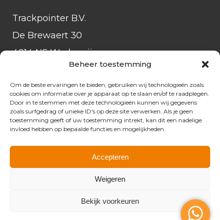
Trackpointer B.V.
De Brewaert 30
4014 NS Wadenoijen
Beheer toestemming
Tel:
085-3034601
Om de beste ervaringen te bieden, gebruiken wij technologieën zoals
24/7:
085-3034600
cookies om informatie over je apparaat op te slaan en/of te raadplegen.
Door in te stemmen met deze technologieën kunnen wij gegevens
E‑mail:
info@trackpointer.nl
zoals surfgedrag of unieke ID's op deze site verwerken. Als je geen
toestemming geeft of uw toestemming intrekt, kan dit een nadelige
invloed hebben op bepaalde functies en mogelijkheden.
Accepteren
Weigeren
Website by
DenK Internet Solutions
Bekijk voorkeuren
© 2026 Trackpointer B.V.
-
Algemene voorwaarden
-
Privacy