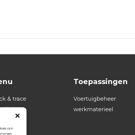
enu
Toepassingen
ck & trace
Voertuigbeheer
eiliging
werkmaterieel
pportages
okies om
r ons
stemmen