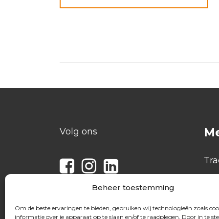
M
Volg ons
Tra
Bev
Beheer toestemming
Ra
Om de beste ervaringen te bieden, gebruiken wij technologieën zoals co
Ove
informatie over je apparaat op te slaan en/of te raadplegen. Door in te 