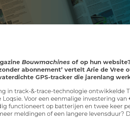
agazine
Bouwmachines
of op hun website? 
 zonder abonnement’ vertelt Arie de Vree 
aterdichte GPS-tracker die jarenlang wer
ng in track-&-trace-technologie ontwikkelde T
 de Loqsie. Voor een eenmalige investering va
andig functioneert op batterijen en twee keer
 meer meldingen of een langere levensduur? D