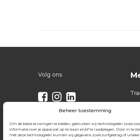
M
Volg ons
Tra
Bev
Beheer toestemming
Ra
Om de beste ervaringen te bieden, gebruiken wij technologieën zoals co
Ove
informatie over je apparaat op te slaan en/of te raadplegen. Door in te 
met deze technologieën kunnen wij gegevens zoals surfgedrag of unieke 
Ni