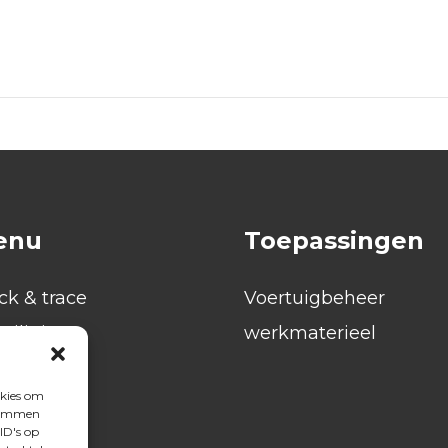
enu
Toepassingen
ck & trace
Voertuigbeheer
eiliging
werkmaterieel
pportages
okies om
r ons
stemmen
ID's op
euws